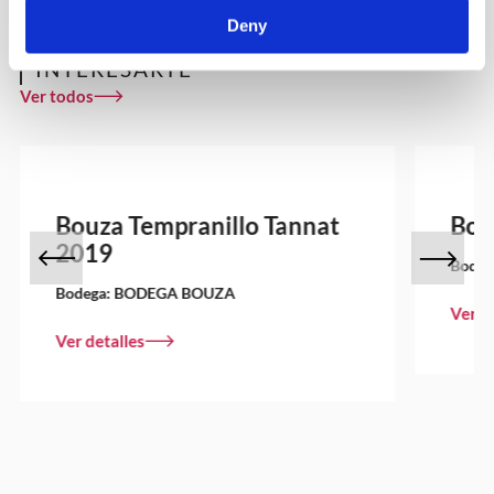
Deny
OTROS VINOS QUE PUEDEN
INTERESARTE
Ver todos
Bouza Tempranillo Tannat
Bou
2019
Bodeg
Bodega:
BODEGA BOUZA
Ver d
Ver detalles