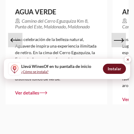
AGUA VERDE
AN
Camino del Cerro Eguzquiza Km 8,
Ru
Punta del Este, Maldonado, Maldonado
Canel
Una celebración de la belleza natural,
Los vi
Aguaverde inspira una experiencia ilimitada
Lugare
de retiro. En la cima del Cerro Eguzquiza, la
especi
Estancia Aguaverde, ofrece vistas
canter
✕
panorámicas del campo, combinando
privil
Llevá WinesOf en tu pantalla de inicio
Instalar
¿Cómo se instala?
lagunas y océanos de un azul profundo, con
rústic
distintos tonos de verde.
favore
aroma 
Ver detalles
Ver d