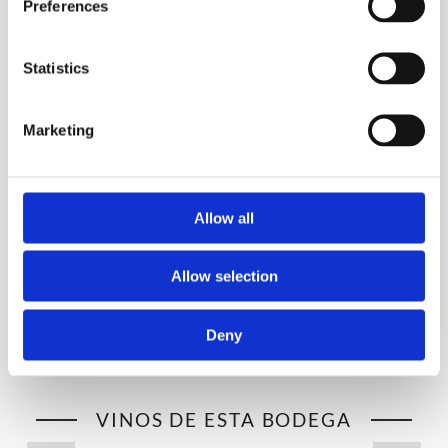
Preferences
SOBRE LA BODEGA
Statistics
Cno. Pedro F. Garcia 8298, 12800 Montevideo
Marketing
(+598) 2311 1200
(+598) 93465284
Allow all
https://bodegarodriguez.com.uy/
Allow selection
info@bodegarodriguez.com.uy
Deny
VINOS DE ESTA BODEGA