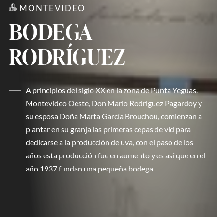
MONTEVIDEO
BODEGA
RODRÍGUEZ
A principios del siglo XX en la zona de Punta Yeguas,
Montevideo Oeste, Don Mario Rodriguez Pagardoy y
su esposa Doña Marta García Brouchou, comienzan a
plantar en su granja las primeras cepas de vid para
dedicarse a la producción de uva, con el paso de los
años esta producción fue en aumento y es así que en el
año 1937 fundan una pequeña bodega.