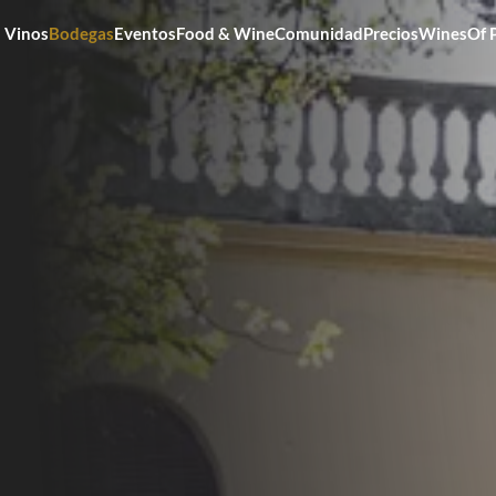
Vinos
Bodegas
Eventos
Food & Wine
Comunidad
Precios
WinesOf 