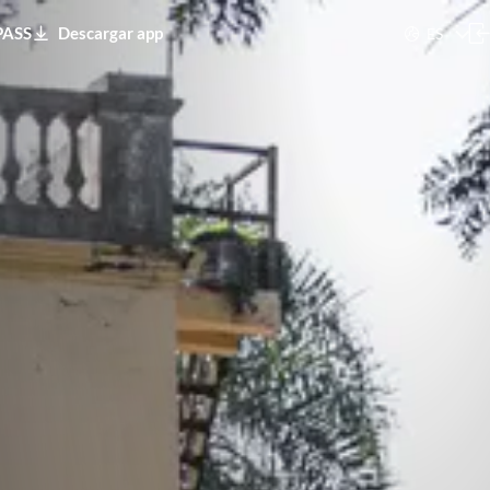
PASS
Descargar app
ES