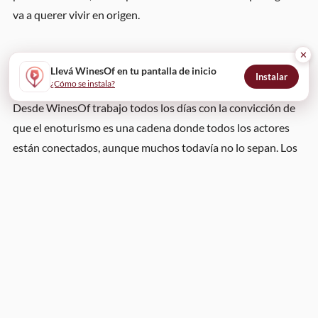
va a querer vivir en origen.
✕
El eslabón que muchos todavía no ven
Llevá WinesOf en tu pantalla de inicio
Instalar
¿Cómo se instala?
Desde WinesOf trabajo todos los días con la convicción de
que el enoturismo es una cadena donde todos los actores
están conectados, aunque muchos todavía no lo sepan. Los
pequeños productores que participan en Viñadores son
parte de esa cadena. Los sumilleres que los descubren ahí
también. Y los viajeros que después de una copa en un
restaurante madrileño deciden ir a visitar la bodega en
origen: también.
Eso es exactamente lo que me entusiasma de eventos como
este: son catalizadores de cadena. Hacen visibles eslabones
que de otra manera quedarían ocultos detrás del ruido de