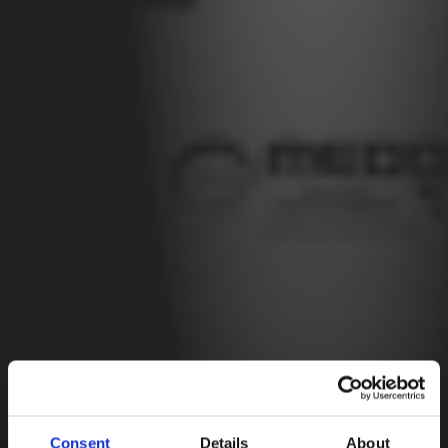
Consent
Details
About