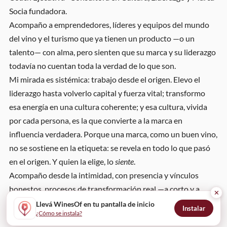
Socia fundadora.
Acompaño a emprendedores, líderes y equipos del mundo
del vino y el turismo que ya tienen un producto —o un
talento— con alma, pero sienten que su marca y su liderazgo
todavía no cuentan toda la verdad de lo que son.
Mi mirada es sistémica: trabajo desde el origen. Elevo el
liderazgo hasta volverlo capital y fuerza vital; transformo
esa energía en una cultura coherente; y esa cultura, vivida
por cada persona, es la que convierte a la marca en
influencia verdadera. Porque una marca, como un buen vino,
no se sostiene en la etiqueta: se revela en todo lo que pasó
en el origen. Y quien la elige, lo
siente
.
Acompaño desde la intimidad, con presencia y vínculos
honestos, procesos de transformación real —a corto y a
✕
largo plazo—. Creo en las marcas con propósito claro, en los
Llevá WinesOf en tu pantalla de inicio
Instalar
¿Cómo se instala?
valores que se tocan en la experiencia humana, y en cuidar a