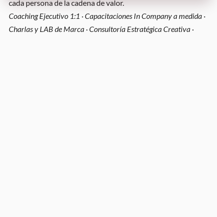
cada persona de la cadena de valor.
Coaching Ejecutivo 1:1 · Capacitaciones In Company a medida ·
Charlas y LAB de Marca · Consultoría Estratégica Creativa ·
Dirección Creativa de Proyectos Colaborativos.
"
No se construye una marca auténtica de afuera hacia adentro.
La verdad, como el buen vino, se cría desde el origen."
Si algo en vos vibró al leer esto, coordinemos nuestro primer
encuentro.
Ir al perfil