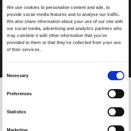
We use cookies to personalise content and ads, to
provide social media features and to analyse our traffic.
We also share information about your use of our site with
our social media, advertising and analytics partners who
may combine it with other information that you’ve
provided to them or that they’ve collected from your use
of their services.
Consent
Necessary
Selection
Preferences
Hay una escena que se repite en casi todas las empresas
familiares en momentos de sucesión.
Statistics
El padre —fundador, alma, mito— cumple su ciclo y llega el
momento del traspaso.
Marketing