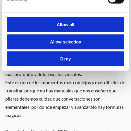
El hijo —o la hija— espera su lugar. Pero ese momento no
llega.
Allow all
Entre los dos, un negocio que no entiende de egos y
empieza a resquebrajarse.
Los números son crudos: solo una de cada tres empresas
Allow selection
familiares sobrevive a la segunda generación. Y lo que más
me interesa, como consultora, es
por qué
. Porque casi nunca
Deny
es un problema del negocio. Lo que se daña es algo mucho
más profundo y doloroso: los vínculos.
Este es uno de los momentos más comlejos y más difíciles de
transitar, porque no hay manuales que nos enseñen que
pilares debemos cuidar, que conversaciones son
elementales, por donde empezar y avanzar.No hay fórmulas
mágicas.