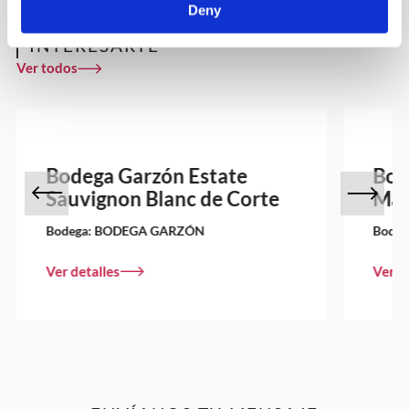
Deny
OTROS VINOS QUE PUEDEN
INTERESARTE
Ver todos
Bodega Garzón Estate
Bod
Sauvignon Blanc de Corte
Mar
Bodega:
BODEGA GARZÓN
Bodeg
Ver detalles
Ver d