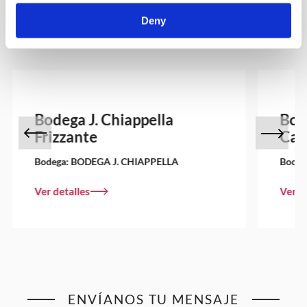
OTROS VINOS QUE PUEDEN
Deny
INTERESARTE
Ver todos
Bodega J. Chiappella
Bod
Frizzante
Cab
Bodega:
BODEGA J. CHIAPPELLA
Bodeg
Ver detalles
Ver d
ENVÍANOS TU MENSAJE