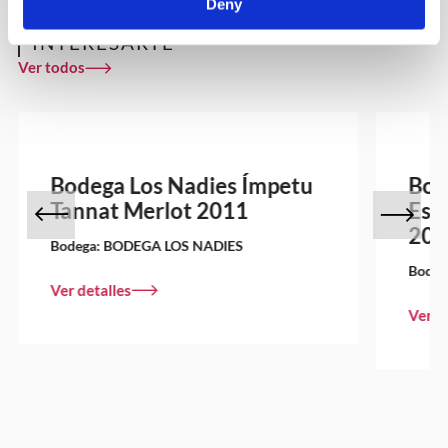
Deny
OTROS VINOS QUE PUEDEN
INTERESARTE
Ver todos
Bodega Los Nadies Ímpetu
Bod
Tannat Merlot 2011
Esp
201
Bodega:
BODEGA LOS NADIES
Bodeg
Ver detalles
Ver d