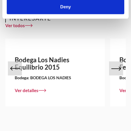
Deny
OTROS VINOS QUE PUEDEN
INTERESARTE
Ver todos
Bodega Los Nadies
Bod
Equilibrio 2015
Fer
Bodega:
BODEGA LOS NADIES
Bodeg
Ver detalles
Ver d