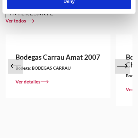
Deny
OTROS VINOS QUE PUEDEN
INTERESARTE
Ver todos
Bodegas Carrau Amat 2007
Bod
Cha
Bodega:
BODEGAS CARRAU
Bodeg
Ver detalles
Ver d