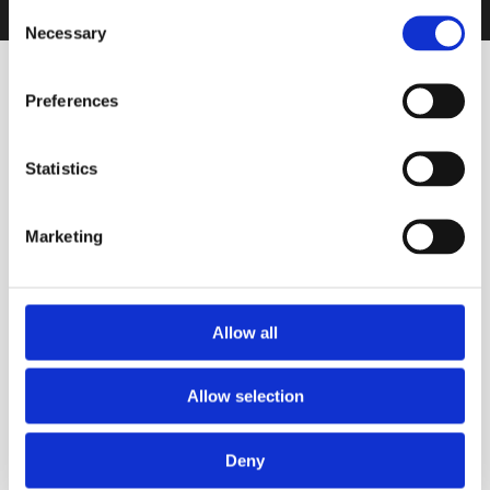
Consent
Necessary
Selection
Preferences
Statistics
VINOS DESTACADOS
Marketing
Tinto
Bruna Malbec Reserva 2018
Allow all
VIÑAS DEL QUINTÓN
Allow selection
OTROS VINOS QUE PUEDEN
Deny
INTERESARTE
Ver todos