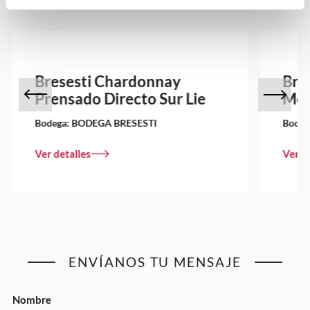
Bresesti Chardonnay
Bre
Prensado Directo Sur Lie
Mos
Bodega:
BODEGA BRESESTI
Bodeg
Ver detalles
Ver d
ENVÍANOS TU MENSAJE
Nombre