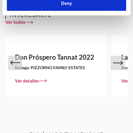
Deny
OTROS VINOS QUE PUEDEN
INTERESARTE
Ver todos
Don Próspero Tannat 2022
La 
Bodega:
PIZZORNO FAMILY ESTATES
Bodeg
Ver detalles
Ver d