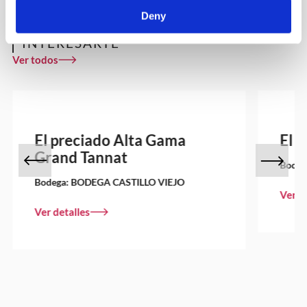
Deny
OTROS VINOS QUE PUEDEN
INTERESARTE
Ver todos
El preciado Alta Gama
El 
Grand Tannat
Bodeg
Bodega:
BODEGA CASTILLO VIEJO
Ver d
Ver detalles