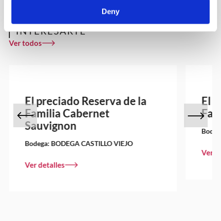
Deny
OTROS VINOS QUE PUEDEN
INTERESARTE
Ver todos
El preciado Reserva de la
El 
Familia Cabernet
Fam
Sauvignon
Bodeg
Bodega:
BODEGA CASTILLO VIEJO
Ver d
Ver detalles