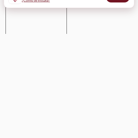
¿Cómo se instala?
Enviar
WinesOf
¿Cómo funciona?
Para bodegas
Para restaurantes
Para profesionales y comunicadores