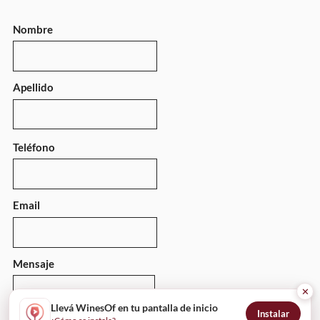
Nombre
Apellido
Teléfono
Email
Mensaje
✕
Llevá WinesOf en tu pantalla de inicio
Instalar