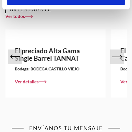
OTROS VINOS QUE PUEDEN
INTERESARTE
Ver todos
El preciado Alta Gama
El 
Single Barrel TANNAT
Cab
Bodega:
BODEGA CASTILLO VIEJO
Bodeg
Ver detalles
Ver d
ENVÍANOS TU MENSAJE