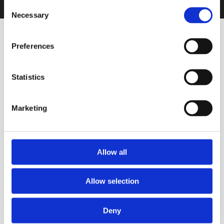
Consent
Necessary
Selection
Preferences
Statistics
VINOS DESTACADOS
Marketing
Tinto
Cetus Cuvée
Allow all
ALTO DE LA BALLENA
Allow selection
OTROS VINOS QUE PUEDEN
Deny
INTERESARTE
Ver todos