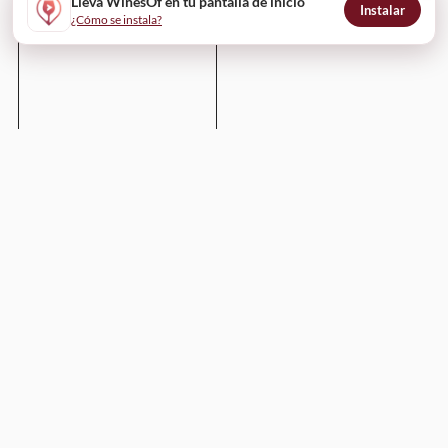
Llevá WinesOf en tu pantalla de inicio
Instalar
¿Cómo se instala?
Enviar
WinesOf
¿Cómo funciona?
Para bodegas
Para restaurantes
Para profesionales y comunicadores