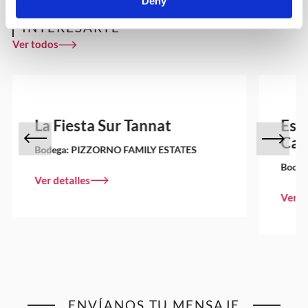
Deny
OTROS VINOS QUE PUEDEN
INTERESARTE
Ver todos
La Fiesta Sur Tannat
Esp
Cab
Bodega:
PIZZORNO FAMILY ESTATES
Bodeg
Ver detalles
Ver d
ENVÍANOS TU MENSAJE