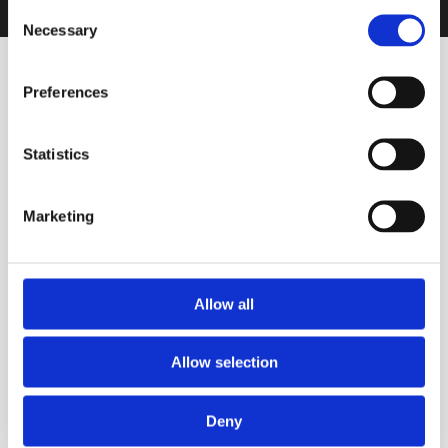
Consent
Necessary
Selection
Preferences
Statistics
VINOS DESTACADOS
Marketing
Tinto
Petra Malbec - Tannat 2021
Allow all
VIÑAS DEL QUINTÓN
Allow selection
OTROS VINOS QUE PUEDEN
Deny
INTERESARTE
Ver todos