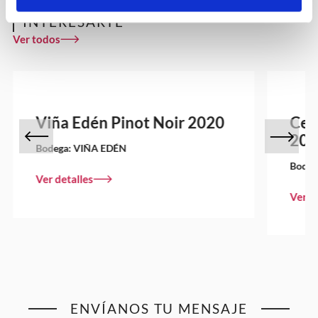
OTROS VINOS QUE PUEDEN
INTERESARTE
Ver todos
Viña Edén Pinot Noir 2020
Cem
202
Bodega:
VIÑA EDÉN
Bodeg
Ver detalles
Ver d
ENVÍANOS TU MENSAJE