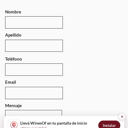
Nombre
Apellido
Teléfono
Email
Mensaje
✕
Llevá WinesOf en tu pantalla de inicio
Instalar