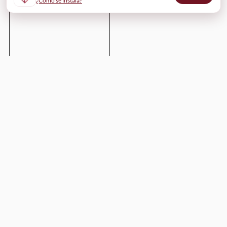
¿Cómo se instala?
Enviar
WinesOf
¿Cómo funciona?
Para bodegas
Para restaurantes
Para profesionales y comunicadores