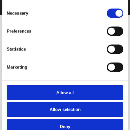
Consent
Necessary
Selection
Preferences
Statistics
VINOS DESTACADOS
Marketing
Espumoso
Ediciones Limitadas Cocó
2019
Allow all
BODEGA BOUZA
Allow selection
Deny