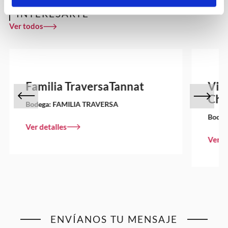
OTROS VINOS QUE PUEDEN
INTERESARTE
Ver todos
Familia TraversaTannat
Viñ
Cha
Bodega:
FAMILIA TRAVERSA
Bodeg
Ver detalles
Ver d
ENVÍANOS TU MENSAJE