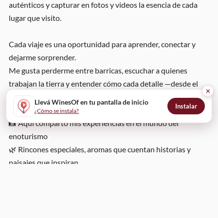
auténticos y capturar en fotos y videos la esencia de cada
lugar que visito.
Cada viaje es una oportunidad para aprender, conectar y
dejarme sorprender.
Me gusta perderme entre barricas, escuchar a quienes
trabajan la tierra y entender cómo cada detalle —desde el
✕
clima hasta la tradición— se transforma en un vino único.
Llevá WinesOf en tu pantalla de inicio
Instalar
¿Cómo se instala?
📸 Aquí comparto mis experiencias en el mundo del
enoturismo
🌿 Rincones especiales, aromas que cuentan historias y
paisajes que inspiran
🎥 Momentos reales, visitas, catas y encuentros que
merecen ser recordados
✨ Un espacio para quienes disfrutan del vino no solo como
bebida, sino como cultura, pasión y forma de vida