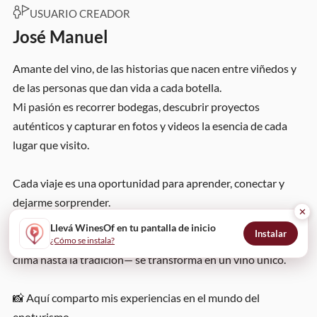
USUARIO CREADOR
José Manuel
Amante del vino, de las historias que nacen entre viñedos y
de las personas que dan vida a cada botella.
Mi pasión es recorrer bodegas, descubrir proyectos
auténticos y capturar en fotos y videos la esencia de cada
lugar que visito.
Cada viaje es una oportunidad para aprender, conectar y
dejarme sorprender.
✕
Me gusta perderme entre barricas, escuchar a quienes
Llevá WinesOf en tu pantalla de inicio
Instalar
trabajan la tierra y entender cómo cada detalle —desde el
¿Cómo se instala?
clima hasta la tradición— se transforma en un vino único.
📸 Aquí comparto mis experiencias en el mundo del
enoturismo