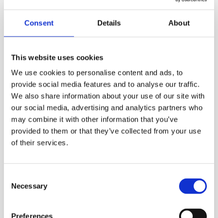
trabajo que sostiene cada botella.
Consent
Details
About
Mis medios sociales
jesusrosa
This website uses cookies
thewineoffice.substack.com
We use cookies to personalise content and ads, to
provide social media features and to analyse our traffic.
thebackoffice.es
We also share information about your use of our site with
our social media, advertising and analytics partners who
may combine it with other information that you’ve
provided to them or that they’ve collected from your use
of their services.
Filtros
Consent
Necessary
Selection
Preferences