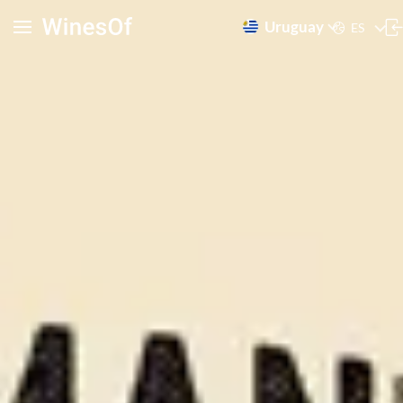
Uruguay
ES