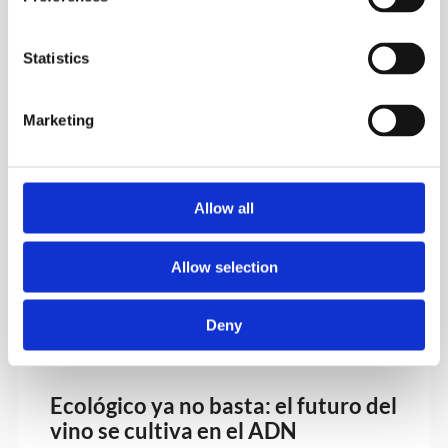
The Back Office: del ruido al
control en bodega
Statistics
Un pedido perdido entre WhatsApp, emails y Excels es
más común de lo que parece en muchas bodegas. El 16
Marketing
de diciembre lanzo
The Back Office
, una newsletter
diaria con historias reales y soluciones prácticas para
ordenar pedidos, facturas y cobros. Te apuntas a la
waitlist y ese día recibes el primer email con un kit de 3
Allow all
plantillas en Notion.
Ver detalles
Allow selection
Deny
Ecológico ya no basta: el futuro del
vino se cultiva en el ADN